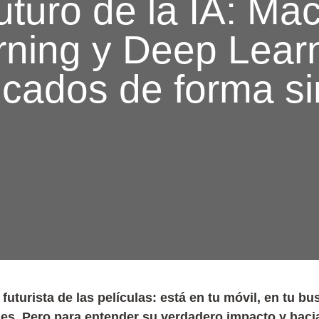
uturo de la IA: Ma
rning y Deep Learn
icados de forma s
o futurista de las películas: está en tu móvil, en tu 
es. Pero para entender su verdadero impacto y haci