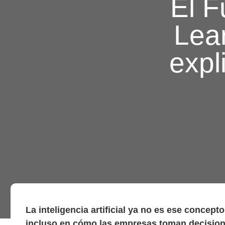
El F
Lea
expl
La inteligencia artificial ya no es ese concept
incluso en cómo las empresas toman decision