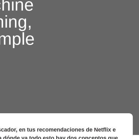
chine
ing,
imple
buscador, en tus recomendaciones de Netflix e
a dónde va todo esto hay dos conceptos que